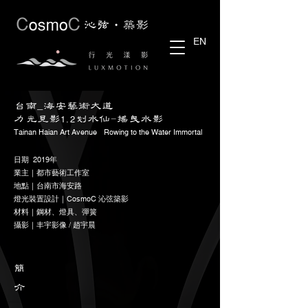
EN
台南_海安藝術大道
力光見影
划水仙-搖曳水影
1.2
​Tainan Haian Art Avenue - Rowing to the Water Immortal
日期 2019年
業主｜都市藝術工作室
地點｜台南市海安路
燈光裝置設計｜CosmoC 沁弦築影
​材料｜鋼材、燈具、彈簧
​攝影｜丰宇影像 / 趙宇晨
​簡
介