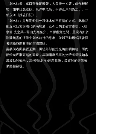
「划水仙者，眾口齊作鉦鼓聲，人各挾一匕箸，虛作棹船
勢，如午日競渡狀。凡洋中危急，不得近岸則為之。」—
郁永河《採硫日記》。
「划水仙」是早期船員一種像水仙王祈禱的方式。此作品
鄰近水仙宮與清代的南勢港，及今日的水仙宮市場。<划
水仙-光之渠> 藉由光為媒介，串聯虛實之間，呈現有如於
浩瀚無盡的汪洋中划水前行的意象，並以互動形式讓參與
者體驗身歷其境的空間體驗。
當參與者與裝置互動，風塔外部的燈光將由明轉暗，而內
部燈光逐漸亮起的同時，串聯兩座風塔的光帶將呈現如水
浪波動的效果，當(轉動划桿)速度越快，裝置的的燈光效
果將越顯現。